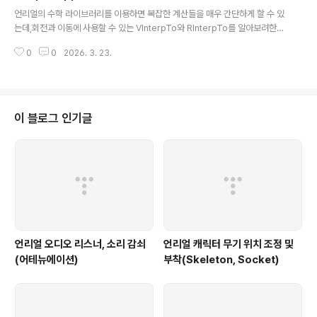
글 내용
TY매크로는 위의 형태로 이루어지며, 지정된 설정은 바로 아래에 오는 변수 리
언리얼의 수학 라이브러리를 이용하면 복잡한 계산들을 매우 간단하게 할 수 있
플렉션에 적용된다.지정자, 카테고리, 메..
는데,회전과 이동에 사용할 수 있는 VInterpTo와 RInterpTo를 알아보려한
다. 각 함수의 이름은 각각 Vector Interpolate To (Target), Rotator Inte
0
0
2026. 3. 23.
rpolate To (Target)으로 이해되며두 함수의 이용방법 또한 동일한 모습을
띄나, Vector을 사용하는지 Rotator를 이용하는지 정도의 차이가 있다. stati
c FVector VInterpTo ( const FVector & Current, const FVector & T
arget, float DeltaTime, float InterpSpeed )static FRotator RInte..
이 블로그 인기글
언리얼 오디오 리스너, 소리 감쇠
언리얼 캐릭터 무기 위치 조정 및
(어테뉴에이션)
부착(Skeleton, Socket)